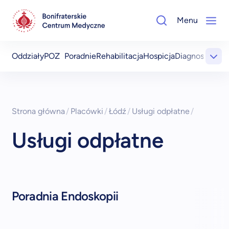
Menu
Oddziały
POZ
Poradnie
Rehabilitacja
Hospicja
Diagnostyka
Co
Strona główna
/
Placówki
/
Łódź
/
Usługi odpłatne
/
Usługi odpłatne
Poradnia Endoskopii