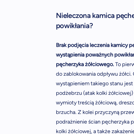
Nieleczona kamica pęche
powikłania?
Brak podjęcia leczenia kamicy
wystąpienia poważnych powikłań
pęcherzyka żółciowego.
To pier
do zablokowania odpływu żółci.
wystąpieniem takiego stanu jest
podżebrzu (atak kolki żółciowej)
wymioty treścią żółciową, dresz
brzucha. Z kolei przyczyną prze
podrażnienie ścian pęcherzyka p
kolki żółciowej, a także zakażeni