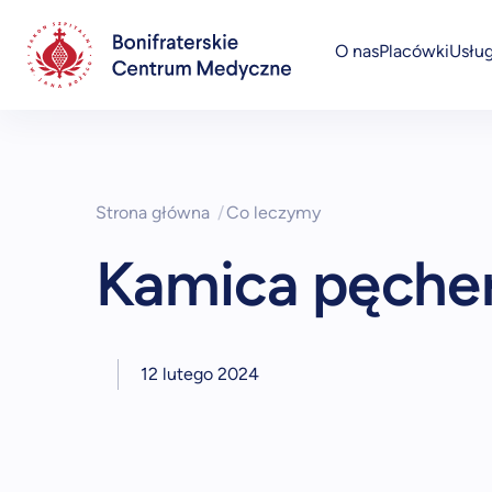
O nas
Placówki
Usług
Przychodnie specjalistyczne i POZ
Strona główna
/
Co leczymy
Kamica pęche
12 lutego 2024