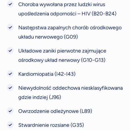
Choroba wywołana przez ludzki wirus
upośledzenia odporności – HIV (B20-B24)
Następstwa zapalnych chorób ośrodkowego
układu nerwowego (G09)
Układowe zaniki pierwotne zajmujące
ośrodkowy układ nerwowy (G10-G13)
Kardiomiopatia (I42-I43)
Niewydolność oddechowa niesklasyfikowana
gdzie indziej (J96)
Owrzodzenie odleżynowe (L89)
Stwardnienie rozsiane (G35)