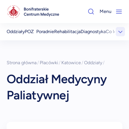
Menu
Oddziały
POZ
Poradnie
Rehabilitacja
Diagnostyka
Co leczym
Strona główna
/
Placówki
/
Katowice
/
Oddziały
/
Oddział Medycyny
Paliatywnej