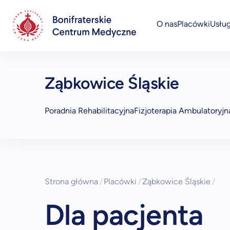
O nas
Placówki
Usług
Przychodnie specjalistyczne i POZ
Ząbkowice Śląskie
Poradnia Rehabilitacyjna
Fizjoterapia Ambulatoryjn
Strona główna
/
Placówki
/
Ząbkowice Śląskie
/
Dla pacjenta