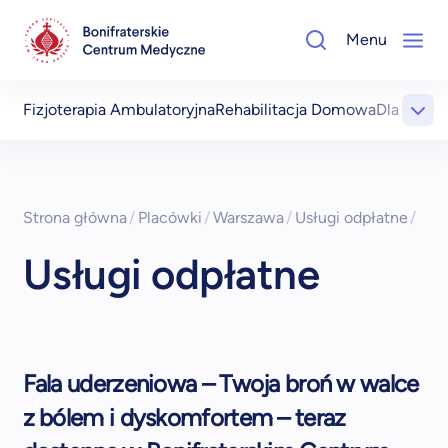
Menu
Fizjoterapia Ambulatoryjna
Rehabilitacja Domowa
Dla Pacje
Strona główna
/
Placówki
/
Warszawa
/
Usługi odpłatne
/
Usługi odpłatne
Fala uderzeniowa – Twoja broń w walce
z bólem i dyskomfortem – teraz