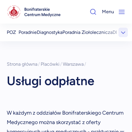
Menu
POZ
Poradnie
Diagnostyka
Poradnia Ziołolecznicza
Dla Pacj
Strona główna
/
Placówki
/
Warszawa
/
Usługi odpłatne
W każdym z oddziałów Bonifraterskiego Centrum
Medycznego można skorzystać z oferty
komercyjnych usług medycznych - praktycznie w