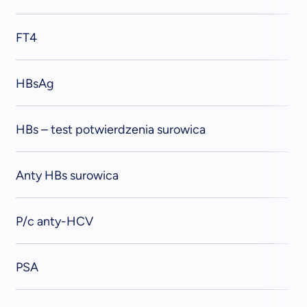
FT4
HBsAg
HBs – test potwierdzenia surowica
Anty HBs surowica
P/c anty-HCV
PSA