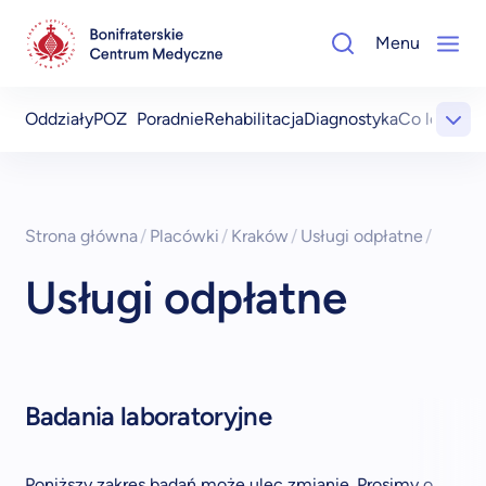
Menu
Oddziały
POZ
Poradnie
Rehabilitacja
Diagnostyka
Co leczym
Strona główna
/
Placówki
/
Kraków
/
Usługi odpłatne
/
Usługi odpłatne
Badania laboratoryjne
Poniższy zakres badań może ulec zmianie. Prosimy o