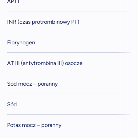
APTT
INR (czas protrombinowy PT)
Fibrynogen
AT III (antytrombina III) osocze
Sód mocz – poranny
Sód
Potas mocz – poranny