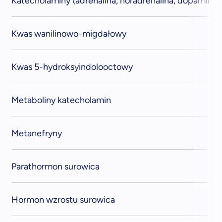
Katecholaminy (adrenalina, noradrenalina, dopamina 
Kwas wanilinowo-migdałowy
Kwas 5-hydroksyindolooctowy
Metaboliny katecholamin
Metanefryny
Parathormon surowica
Hormon wzrostu surowica