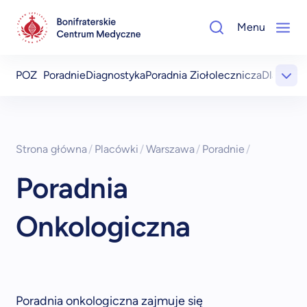
Menu
POZ
Poradnie
Diagnostyka
Poradnia Ziołolecznicza
Dla Pacj
Strona główna
/
Placówki
/
Warszawa
/
Poradnie
/
Poradnia
Onkologiczna
Poradnia onkologiczna zajmuje się