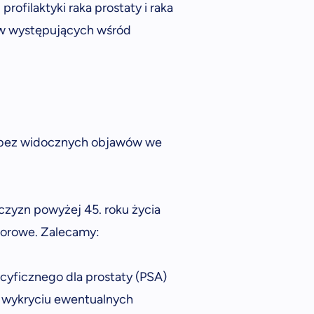
ofilaktyki raka prostaty i raka
ów występujących wśród
ię bez widocznych objawów we
czyzn powyżej 45. roku życia
worowe. Zalecamy:
yficznego dla prostaty (PSA)
 wykryciu ewentualnych