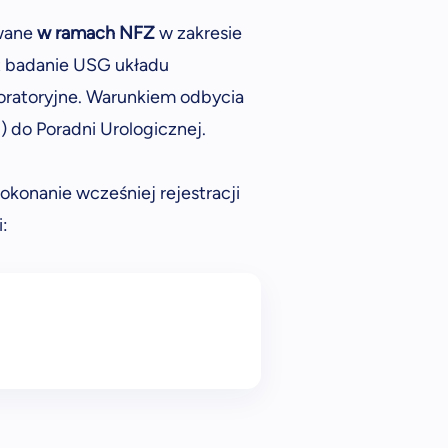
owane
w ramach NFZ
w zakresie
st badanie USG układu
oratoryjne. Warunkiem odbycia
) do Poradni Urologicznej.
okonanie wcześniej rejestracji
i: