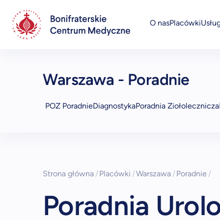
O nas
Placówki
Usług
Przychodnie specjalistyczne i POZ
Warszawa - Poradnie
POZ
Poradnie
Diagnostyka
Poradnia Ziołolecznicza
Strona główna
/
Placówki
/
Warszawa
/
Poradnie
/
Poradnia Urol